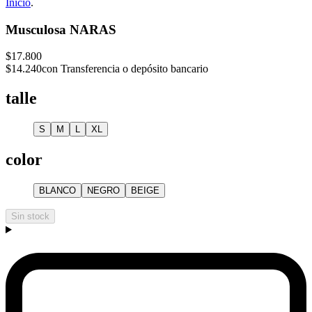
Inicio
.
Musculosa NARAS
$17.800
$14.240
con Transferencia o depósito bancario
talle
S
M
L
XL
color
BLANCO
NEGRO
BEIGE
Sin stock